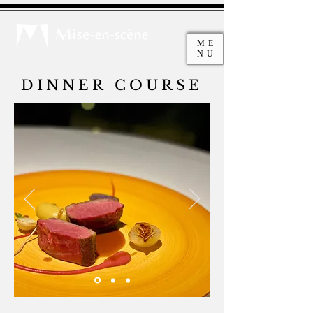
ME
NU
DINNER COURSE