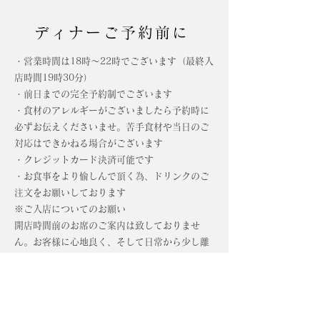
ディナーご予約前に
・営業時間は18時〜22時でございます（最終入
店時間19
時30分）
・前日までの完全予約制でございます
・食材のアレルギーが
ございましたら予約時に
必ずお伝えくださいませ。苦手食材や
当日のご
対応はできかねる場合がございます
・クレジットカード決済可能です
​・お食事をより愉しんで頂く為、ドリンクのご
注文をお願いしております
※ご入店についてのお願い
開店時間前のお席のご案内は致しておりませ
ん。お客様に心地良く、そして日常から少し離
れて食事をしていただきたいとスタッフ一同開
店時間間際までお席の準備をしております。ま
た、待合室もございません。お時間を調整の上
ご来店くださいませ。ご理解のほどよろしくお