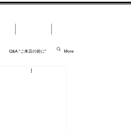
合わせ -
News-お知らせ-
More
Q&A “ご来店の前に”
More