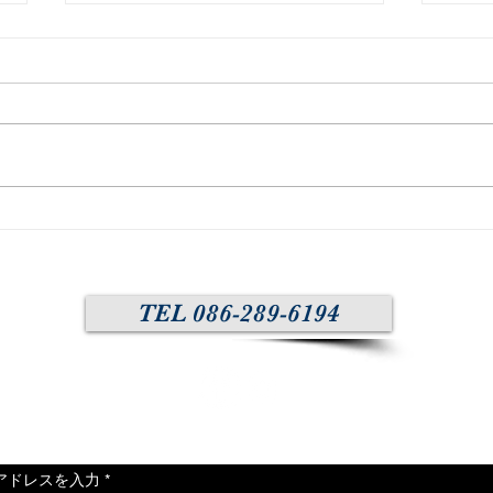
5周年を迎えて
皆様 いつもありがとうございま
す。2025年8月8日をもちまして5
周年を迎える事が出来ました。心
より感謝申し上げます。 5年前は
20
2020年、パンデミック真っ只中
でのオープンでした。正直、お店
を始めた当時は、このままだと半
年も持たないと絶望しかありませ
んでしたが、皆様の厚いご...
TEL 086-289-6194
Mail Magazine