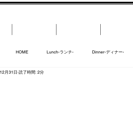
ナー-
Q&A “ご来店の前に”
Reservation-ご予約-
Access -お問い
HOME
Lunch-ランチ-
Dinner-ディナー-
年12月31日
読了時間: 2分