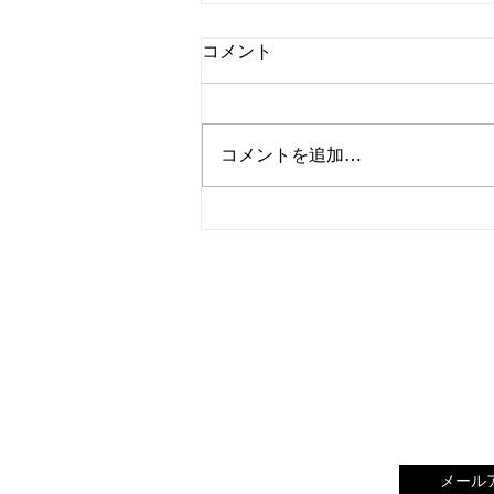
2026 Gault&Millau掲載
コメント
皆さま いつもありがとうござい
ます。 この度、2026年
Gault&Millauさんに4年連続で掲
コメントを追加…
載していただきました。 発刊に
あたり、ガラパーティーが開か
れ、ご招待いただき出席してまい
りました。シェフやサーヴィス
人、生産者さんなど、1000名近
くご出席された素晴らしいパーテ
ィーで、夢見心地のような、大変
有意義な時間を過ごすことができ
ました。ありがとうございまし
た。 前年よりも評価点が上がり
15点